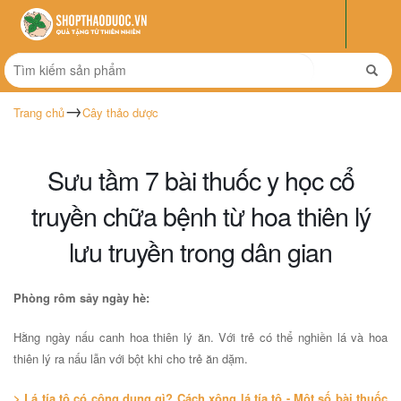
Trang chủ
Cây thảo dược
Sưu tầm 7 bài thuốc y học cổ
truyền chữa bệnh từ hoa thiên lý
lưu truyền trong dân gian
Phòng rôm sảy ngày hè:
Hằng ngày nấu canh hoa thiên lý ăn. Với trẻ có thể nghiền lá và hoa
thiên lý ra nấu lẫn với bột khi cho trẻ ăn dặm.
> Lá tía tô có công dụng gì? Cách xông lá tía tô - Một số bài thuốc