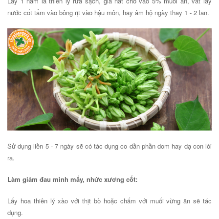
Lấy 1 nắm lá thiên lý rửa sạch, giã nát cho vào 5% muối ăn, vắt lấy
nước cốt tẩm vào bông rịt vào hậu môn, hay âm hộ ngày thay 1 - 2 lần.
Sử dụng liền 5 - 7 ngày sẽ có tác dụng co dần phần dom hay dạ con lòi
ra.
Làm giảm đau mình mẩy, nhức xương cốt:
Lấy hoa thiên lý xào với thịt bò hoặc chấm với muối vừng ăn sẽ tác
dụng.