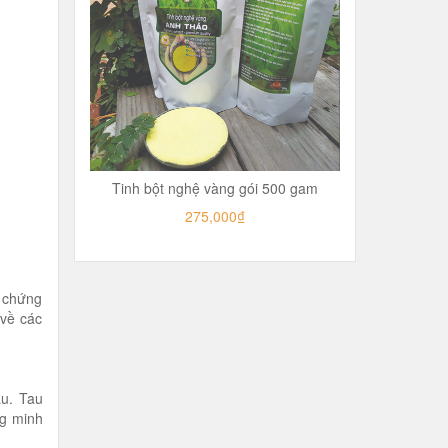
Tinh bột nghệ vàng gói 500 gam
275,000₫
ã chứng
 về các
au. Tau
g minh