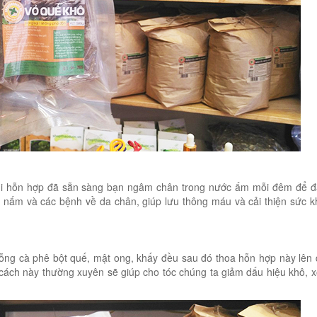
khi hỗn hợp đã sẵn sàng bạn ngâm chân trong nước ấm mỗi đêm để đ
 nấm và các bệnh về da chân, giúp lưu thông máu và cải thiện sức k
ỗng cà phê bột quế, mật ong, khấy đều sau đó thoa hỗn hợp này lên
 cách này thường xuyên sẽ giúp cho tóc chúng ta giảm dấu hiệu khô, x