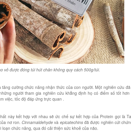
 vỏ được đóng túi hút chân không quy cách 500g/túi
.
là tăng cường chức năng nhận thức của con người. Một nghiên cứu đ
những người tham gia nghiên cứu khẳng định họ có điểm số tốt hơn
àm việc, tốc độ đáp ứng trực quan .
 chất này kết hợp với nhau sẽ ức chế sự kết hợp của Protein gọi là T
 của nơ ron.
Cinnamaldehyde
và
epicatechins
đã được nghiên cứi chứn
ối loạn chức năng, qua đó cải thiện sức khoẻ của não.