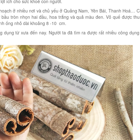
lợi ích cho sức khoẻ con người.
u hoạch ở nhiều nơi và chủ yếu ở Quảng Nam, Yên Bái, Thanh Hoá… 
cây bầu tròn nhọn hai đầu, hoa trắng và quả màu đen. Vỏ quế được th
ành ống nhỏ dài khoảng 8 -10 cm.
ng dụng từ xưa đến nay. Người ta đã tìm ra được rất nhiều công dụng