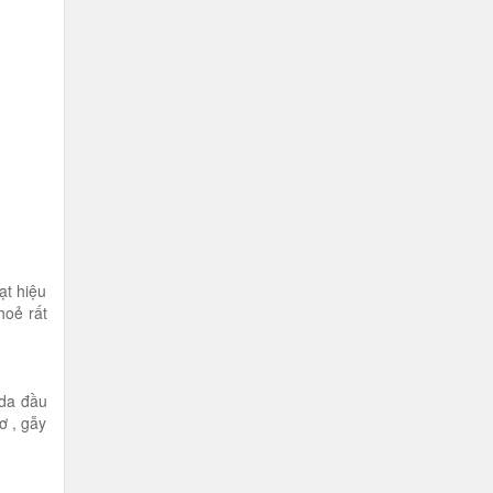
ạt hiệu
hoẻ rất
 da đầu
ơ , gẫy