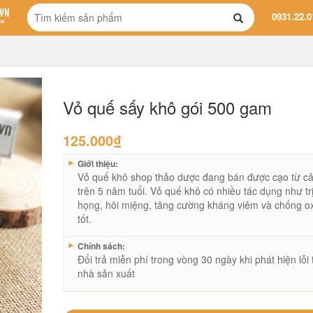
0931.22.0
Vỏ quế sấy khô gói 500 gam
125.000
₫
►
Giới thiệu:
Vỏ quế khô shop thảo dược đang bán được cạo từ c
trên 5 năm tuổi. Vỏ quế khô có nhiều tác dụng như tr
họng, hôi miệng, tăng cường kháng viêm và chống o
tốt.
►
Chính sách:
Đổi trả miễn phí trong vòng 30 ngày khi phát hiện lỗi 
nhà sản xuất