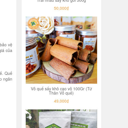
50,000₫
 bảo vệ
giá của
uế. Quế
úp ngăn
Vỏ quế sấy khô cạo vỏ 100Gr (Từ
Thân Vỏ quế)
49,000₫