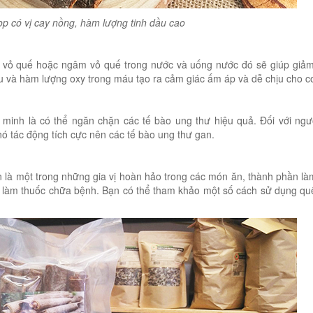
op có vị cay nồng, hàm lượng tinh dầu cao
m vỏ quế hoặc ngâm vỏ quế trong nước và uống nước đó sẽ giúp giả
và hàm lượng oxy trong máu tạo ra cảm giác ấm áp và dễ chịu cho cơ
minh là có thể ngăn chặn các tế bào ung thư hiệu quả. Đối với ng
ó tác động tích cực nên các tế bào ung thư gan.
 là một trong những gia vị hoàn hảo trong các món ăn, thành phần l
ể làm thuốc chữa bệnh. Bạn có thể tham khảo một số cách sử dụng qu