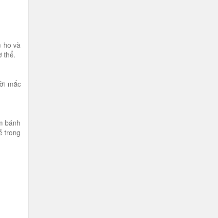
m ho và
 thể.
ười mắc
àm bánh
ế trong