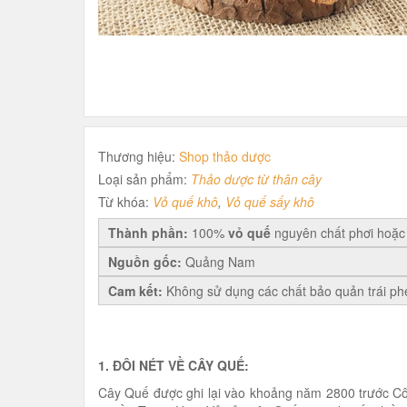
Thương hiệu:
Shop thảo dược
Loại sản phẩm:
Thảo dược từ thân cây
Từ khóa:
Vỏ quế khô
,
Vỏ quế sấy khô
Thành phần:
100%
vỏ quế
nguyên chất phơi hoặc
Nguồn gốc:
Quảng Nam
Cam kết:
Không sử dụng các chất bảo quản trái ph
1. ĐÔI NÉT VỀ CÂY QUẾ:
Cây Quế được ghi lại vào khoảng năm 2800 trước Cô