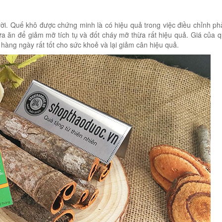
vời. Quế khô được chứng minh là có hiệu quả trong việc điều chỉnh p
 ăn để giảm mỡ tích tụ và đốt cháy mỡ thừa rất hiệu quả. Giá của 
hàng ngày rất tốt cho sức khoẻ và lại giảm cân hiệu quả.