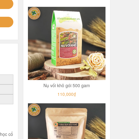
Nụ vối khô gói 500 gam
110,000₫
 học cổ