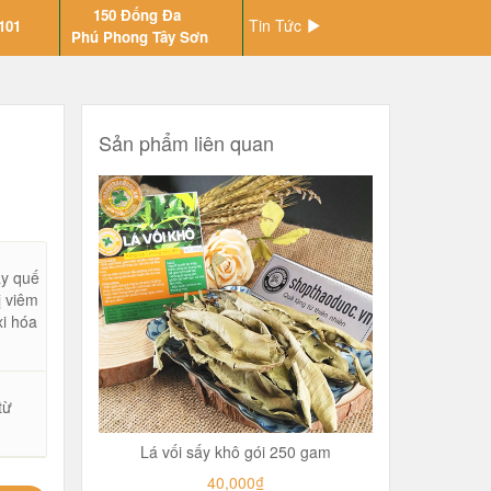
150 Đống Đa
Tin Tức
101
Phú Phong Tây Sơn
Sản phẩm liên quan
ây quế
ị viêm
xi hóa
từ
Lá vối sấy khô gói 250 gam
40,000₫