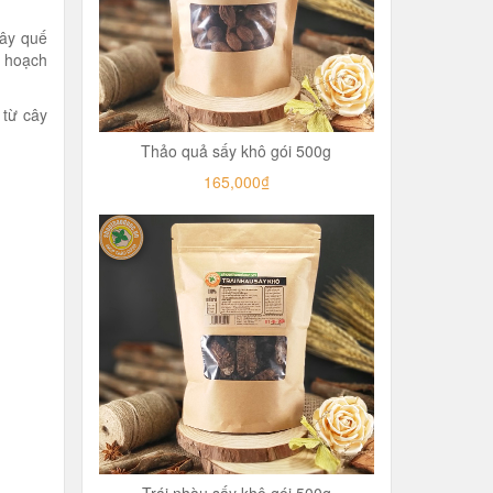
Cây quế
u hoạch
 từ cây
Thảo quả sấy khô gói 500g
165,000₫
Trái nhàu sấy khô gói 500g