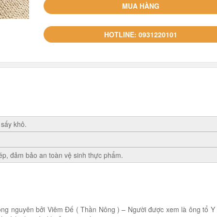
MUA HÀNG
HOTLINE: 0931220101
 sấy khô.
ép, đảm bảo an toàn vệ sinh thực phẩm.
ng nguyên bởi Viêm Đế ( Thần Nông ) – Người được xem là ông tổ Y