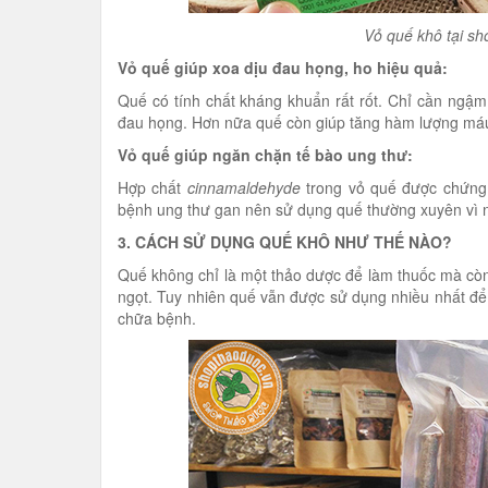
Vỏ quế khô tại sh
Vỏ quế giúp xoa dịu đau họng, ho hiệu quả:
Quế có tính chất kháng khuẩn rất rốt. Chỉ cần ngậ
đau họng. Hơn nữa quế còn giúp tăng hàm lượng máu 
Vỏ quế giúp ngăn chặn tế bào ung thư:
Hợp chất
cinnamaldehyde
trong vỏ quế được chứng 
bệnh ung thư gan nên sử dụng quế thường xuyên vì n
3. CÁCH SỬ DỤNG QUẾ KHÔ NHƯ THẾ NÀO?
Quế không chỉ là một thảo dược để làm thuốc mà còn
ngọt. Tuy nhiên quế vẫn được sử dụng nhiều nhất đ
chữa bệnh.