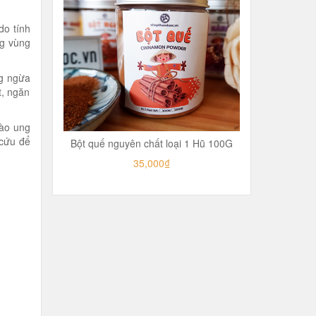
do tính
ng vùng
g ngừa
t, ngăn
bào ung
 cứu để
Bột quế nguyên chất loại 1 Hũ 100G
35,000₫