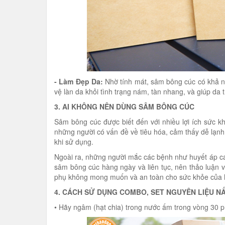
- Làm Đẹp Da:
Nhờ tính mát, sâm bông cúc có khả nă
vệ làn da khỏi tình trạng nám, tàn nhang, và giúp da
3. AI KHÔNG NÊN DÙNG SÂM BÔNG CÚC
Sâm bông cúc được biết đến với nhiều lợi ích sức kh
những người có vấn đề về tiêu hóa, cảm thấy dễ lạnh
khi sử dụng.
Ngoài ra, những người mắc các bệnh như huyết áp c
sâm bông cúc hàng ngày và liên tục, nên thảo luận 
phụ không mong muốn và an toàn cho sức khỏe của 
4. CÁCH SỬ DỤNG COMBO, SET NGUYÊN LIỆU N
• Hãy ngâm (hạt chia) trong nước ấm trong vòng 30 