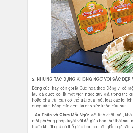
2. NHỮNG TÁC DỤNG KHÔNG NGỜ VỚI SẮC ĐẸP
Bông cúc, hay còn gọi là Cúc hoa theo Đông y, có mộ
lâu đã được coi là một viên ngọc quý giá trong thế 
hoặc pha trà, bạn có thể trải qua một loạt các lợi 
dụng sâm bông cúc đem lại cho sức khỏe của bạn.
- An Thần và Giảm Mất Ngủ:
Với tính chất mát, khả
một phương pháp tuyệt vời để giúp bạn thư thái sau 
trước khi đi ngủ có thể giúp bạn có một giấc ngủ sâu 