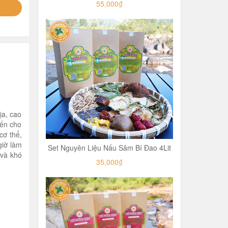
55,000₫
ịa, cao
đến cho
cơ thể,
giờ làm
Set Nguyên Liệu Nấu Sâm Bí Đao 4Lit
 và khó
35,000₫