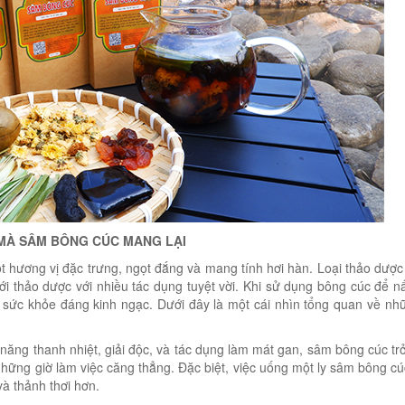
 MÀ SÂM BÔNG CÚC MANG LẠI
t hương vị đặc trưng, ngọt đắng và mang tính hơi hàn. Loại thảo dược
giới thảo dược với nhiều tác dụng tuyệt vời. Khi sử dụng bông cúc để 
ích sức khỏe đáng kinh ngạc. Dưới đây là một cái nhìn tổng quan về nh
 năng thanh nhiệt, giải độc, và tác dụng làm mát gan, sâm bông cúc tr
những giờ làm việc căng thẳng. Đặc biệt, việc uống một ly sâm bông c
và thảnh thơi hơn.