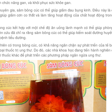
iện chức năng gan, và khôi phục sức khỏe gan.
yên gia, sâm bông cúc có thể giúp giảm đau bụng kinh. Điều này là 
giúp giảm cơn co thắt và làm tăng hoạt động của chất hoạt động tro
g cúc kết hợp với một chế độ ăn uống lành mạnh có thể giúp phòn
ên cứu đã chỉ ra rằng sâm bông cúc có thể giúp kiểm soát đường huyế
bệnh tiểu đường.
nhiên có trong bông cúc, có khả năng ngăn chặn sự phát triển của tế 
oại thuốc trị ung thư. Do đó, các nhà khoa học đang tiến hành nghiên
ại thuốc khác để phát triển các phương pháp ngăn ngừa ung thư.