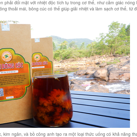
phải đối mặt với nhiệt độc tích tụ trong cơ thể, như cảm giác nóng
ông thoải mái, bông cúc có thể giúp giải nhiệt và làm sạch cơ thể, từ 
, kim ngân, và bồ công anh tạo ra một loại thức uống có khả năng th