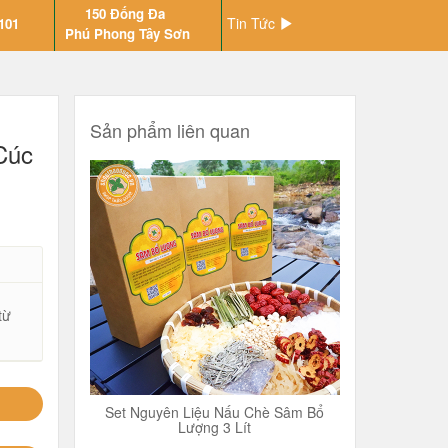
150 Đống Đa
Tin Tức
101
Phú Phong Tây Sơn
Sản phẩm liên quan
Cúc
từ
Set Nguyên Liệu Nấu Chè Sâm Bổ
Lượng 3 Lít