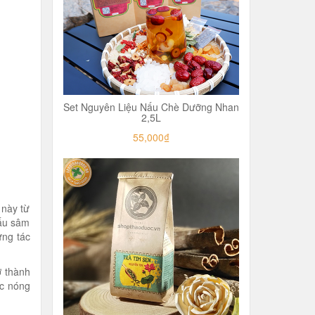
Set Nguyên Liệu Nấu Chè Dưỡng Nhan
2,5L
55,000₫
 này từ
nấu sâm
ững tác
ở thành
úc nóng