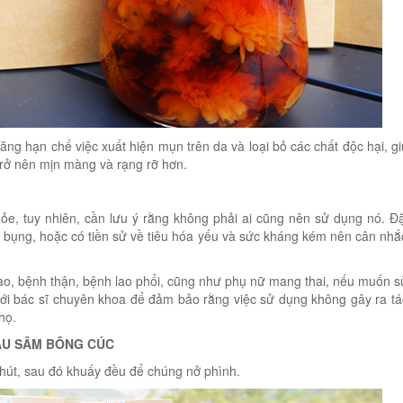
ng hạn chế việc xuất hiện mụn trên da và loại bỏ các chất độc hại, g
 trở nên mịn màng và rạng rỡ hơn.
ỏe, tuy nhiên, cần lưu ý rằng không phải ai cũng nên sử dụng nó. Đặ
 bụng, hoặc có tiền sử về tiêu hóa yếu và sức kháng kém nên cân nhắ
ao, bệnh thận, bệnh lao phổi, cũng như phụ nữ mang thai, nếu muốn 
với bác sĩ chuyên khoa để đảm bảo rằng việc sử dụng không gây ra t
họ.
ẤU SÂM BÔNG CÚC
phút, sau đó khuấy đều để chúng nở phình.