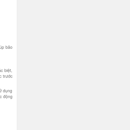
iúp bảo
c biệt,
c trước
sử dụng
ác động