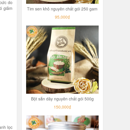
 bức do
đó giảm
Tim sen khô nguyên chất gói 250 gam
95,000₫
Bột sắn dây nguyên chất gói 500g
150,000₫
anh lọc