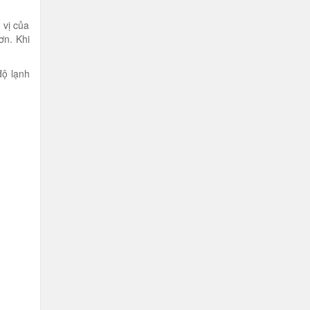
 vị của
ơn. Khi
độ lạnh