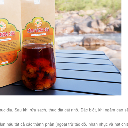
ục địa. Sau khi rửa sạch, thục địa cắt nhỏ. Đặc biệt, khi ngâm cao 
 đun nấu tất cả các thành phần (ngoại trừ táo đỏ, nhãn nhục và hạt chi