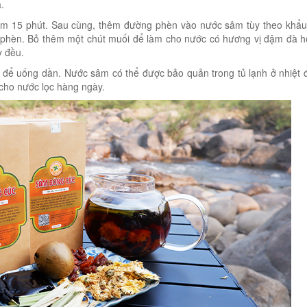
.
êm 15 phút. Sau cùng, thêm đường phèn vào nước sâm tùy theo khẩu
phèn. Bỏ thêm một chút muối để làm cho nước có hương vị đậm đà h
y đều.
h để uống dần. Nước sâm có thể được bảo quản trong tủ lạnh ở nhiệt 
 cho nước lọc hàng ngày.