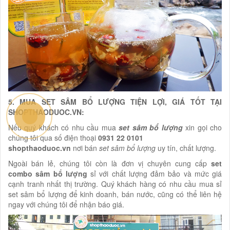
5. MUA SET SÂM BỔ LƯỢNG TIỆN LỢI, GIÁ TỐT TẠI
SHOPTHAODUOC.VN:
Nếu quý khách có nhu cầu mua
set sâm bổ lượng
xin gọi cho
chúng tôi qua số điện thoại
0931 22 0101
shopthaoduoc.vn
nơi bán
set sâm bổ lượng
uy tín, chất lượng.
Ngoài bán lẻ, chúng tôi còn là đơn vị chuyên cung cấp
set
combo sâm bổ lượng
sỉ với chất lượng đảm bảo và mức giá
cạnh tranh nhất thị trường. Quý khách hàng có nhu cầu mua sỉ
set sâm bổ lượng để kinh doanh, bán nước, cũng có thể liên hệ
ngay với chúng tôi để nhận báo giá.