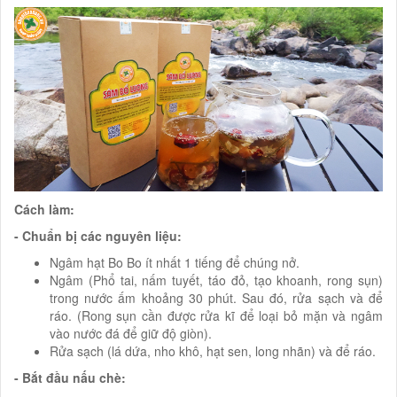
Cách làm:
- Chuẩn bị các nguyên liệu:
Ngâm hạt Bo Bo ít nhất 1 tiếng để chúng nở.
Ngâm (Phổ tai, nấm tuyết, táo đỏ, tạo khoanh, rong sụn)
trong nước ấm khoảng 30 phút. Sau đó, rửa sạch và để
ráo. (Rong sụn cần được rửa kĩ để loại bỏ mặn và ngâm
vào nước đá để giữ độ giòn).
Rửa sạch (lá dứa, nho khô, hạt sen, long nhãn) và để ráo.
- Bắt đầu nấu chè: