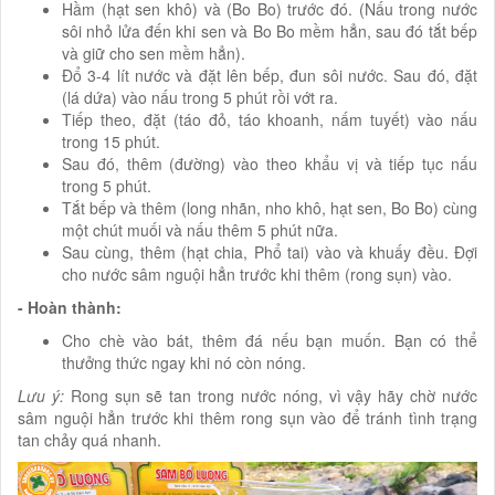
Hầm (hạt sen khô) và (Bo Bo) trước đó. (Nấu trong nước
sôi nhỏ lửa đến khi sen và Bo Bo mềm hẳn, sau đó tắt bếp
và giữ cho sen mềm hẳn).
Đổ 3-4 lít nước và đặt lên bếp, đun sôi nước. Sau đó, đặt
(lá dứa) vào nấu trong 5 phút rồi vớt ra.
Tiếp theo, đặt (táo đỏ, táo khoanh, nấm tuyết) vào nấu
trong 15 phút.
Sau đó, thêm (đường) vào theo khẩu vị và tiếp tục nấu
trong 5 phút.
Tắt bếp và thêm (long nhãn, nho khô, hạt sen, Bo Bo) cùng
một chút muối và nấu thêm 5 phút nữa.
Sau cùng, thêm (hạt chia, Phổ tai) vào và khuấy đều. Đợi
cho nước sâm nguội hẳn trước khi thêm (rong sụn) vào.
- Hoàn thành:
Cho chè vào bát, thêm đá nếu bạn muốn. Bạn có thể
thưởng thức ngay khi nó còn nóng.
Lưu ý:
Rong sụn sẽ tan trong nước nóng, vì vậy hãy chờ nước
sâm nguội hẳn trước khi thêm rong sụn vào để tránh tình trạng
tan chảy quá nhanh.