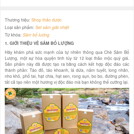
Thương hiệu:
Shop thảo dược
Loại sản phẩm:
Set sâm giải nhiệt
Từ khóa:
Sâm bổ lượng
1. GIỚI THIỆU VỀ SÂM BỔ LƯỢNG
Hãy khám phá sức mạnh của tự nhiên thông qua Chè Sâm Bổ
Lượng, một sự hòa quyện tinh túy từ 12 loại thảo mộc quý giá.
Sản phẩm này đã được tạo ra bằng cách kết hợp độc đáo các
thành phần: Táo đỏ, táo khoanh, lá dứa, nấm tuyết, long nhãn,
nho khô, phổ tai, hạt chia, hạt sen, rong sụn, bo bo, đường phèn,
tất cả tạo nên một hương vị độc đáo mà bạn không thể cưỡng lại.