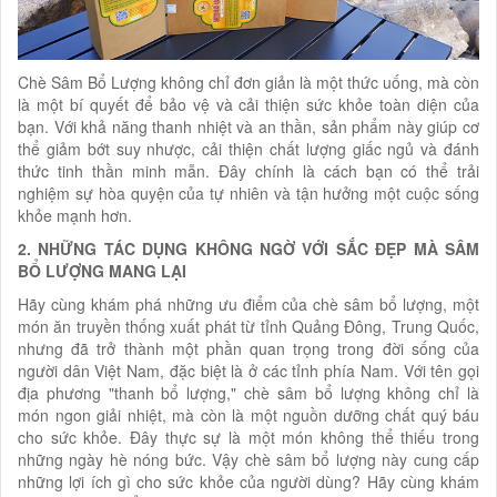
Chè Sâm Bổ Lượng không chỉ đơn giản là một thức uống, mà còn
là một bí quyết để bảo vệ và cải thiện sức khỏe toàn diện của
bạn. Với khả năng thanh nhiệt và an thần, sản phẩm này giúp cơ
thể giảm bớt suy nhược, cải thiện chất lượng giấc ngủ và đánh
thức tinh thần minh mẫn. Đây chính là cách bạn có thể trải
nghiệm sự hòa quyện của tự nhiên và tận hưởng một cuộc sống
khỏe mạnh hơn.
2. NHỮNG TÁC DỤNG KHÔNG NGỜ VỚI SẮC ĐẸP MÀ SÂM
BỔ LƯỢNG MANG LẠI
Hãy cùng khám phá những ưu điểm của chè sâm bổ lượng, một
món ăn truyền thống xuất phát từ tỉnh Quảng Đông, Trung Quốc,
nhưng đã trở thành một phần quan trọng trong đời sống của
người dân Việt Nam, đặc biệt là ở các tỉnh phía Nam. Với tên gọi
địa phương "thanh bổ lượng," chè sâm bổ lượng không chỉ là
món ngon giải nhiệt, mà còn là một nguồn dưỡng chất quý báu
cho sức khỏe. Đây thực sự là một món không thể thiếu trong
những ngày hè nóng bức. Vậy chè sâm bổ lượng này cung cấp
những lợi ích gì cho sức khỏe của người dùng? Hãy cùng khám