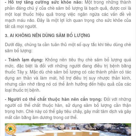
- Hỗ trợ tăng cường sức khỏe não:
Một trong những thành
phần đáng chú ý của chè sâm bổ lượng là bạch quả, được coi là
một loại thuốc hiệu quả trong việc ngăn ngừa các vấn đề về
mạch máu não. Đây là một lợi ích quan trọng cho sức khỏe của
tất cả mọi người.
3. AI KHÔNG NÊN DÙNG SÂM BỔ LƯỢNG
Dưới đây, chúng ta cần tuân thủ một số quy tắc khi tiêu dùng chè
sâm bổ lượng:
- Tránh lạm dụng:
Không nên tiêu thụ chè sâm bổ lượng quá
mức, đặc biệt là đối với những người đang điều trị bệnh bằng
thuốc Tây y. Mặc dù chè sâm bổ lượng có các thành phần có tác
dụng an thần và làm mát, hỗ trợ điều trị suy nhược thần kinh,
nhưng cần nhớ rằng nó có thể ảnh hưởng đến hiệu quả của các
loại thuốc trị bệnh.
- Người có thể chất thuộc hàn nên cẩn trọng:
Đối với những
người có thể chất thuộc hàn, sử dụng sâm bổ lượng cần thận
trọng hơn. Chè này có thể gây tiêu chảy, gây mất tâm dịch và gây
mất cân bằng âm dương trong cơ thể.